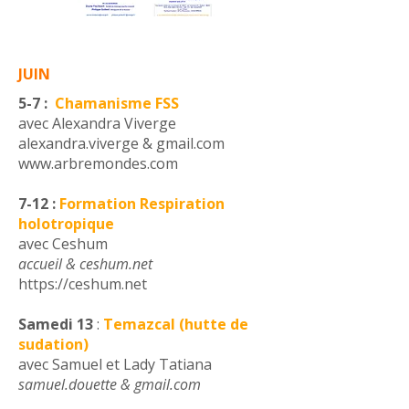
JUIN
5-7 :
Chamanisme FSS
avec Alexandra Viverge
alexandra.viverge & gmail.com
www.arbremondes.com
7-12 :
Formation Respiration
holotropique
avec Ceshum
accueil & ceshum.net
https://ceshum.net
Samedi 13
:
Temazcal (hutte de
sudation)
avec Samuel et Lady Tatiana
samuel.douette & gmail.com