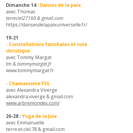
Dimanche 14
: Danses de la paix
avec Thomas
terreciel27160 & gmail.com
https://dansesdelapaixuniverselle.fr/
19-21
- Constellations familiales et voie
christique
avec Tommy Margat
tm & tommymargat.fr
www.tommymargat.fr
- Chamanisme FSS
avec Alexandra Viverge
alexandra.viverge & gmail.com
www.arbremondes.com/
26-28 :
Yoga de la Joie
avec Emmanuelle
terre.et.ciel.78 & gmail.com