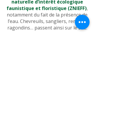
naturelle d’intérêt écologique
faunistique et floristique (ZNIEFF)
,
notamment du fait de la présence de
l’eau. Chevreuils, sangliers, renards,
ragondins… passent ainsi sur le site.
La nature sauvage
Abhorre bruit et mouvements
brusques,
Adore le silence et l’immobilité.
Bienvenue dans le monde de la
Présence.
Farouches, les chevreuils peuvent
ainsi échanger un moment de
connexion à 20 ou 30 mètres dans
une parfaite immobilité et silence.