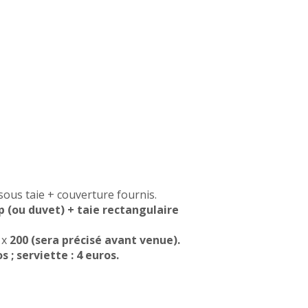
lendrier
Infos pratiques
Réserver
sous taie + couverture fournis.
 (ou duvet) + taie rectangulaire
 x
200
(sera précisé avant venue).
 ; serviette : 4 euros.