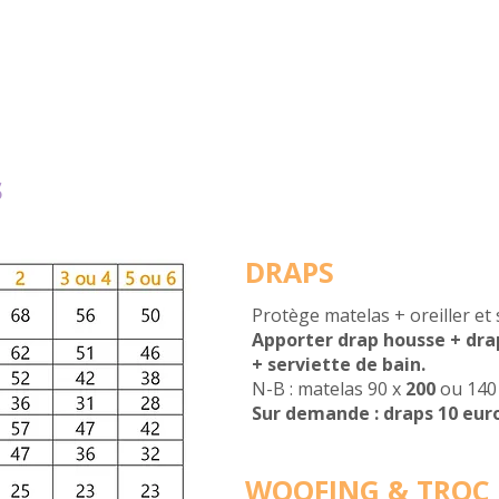
s de travail
Piscine Biologique XXL
Le parc
Ca
s
DRAPS
Protège matelas + oreiller et 
Apporter drap housse + drap
+ serviette de bain.
N-B : matelas 90 x
200
ou 140
Sur demande : draps 10 euros
WOOFING & TROC