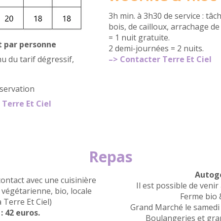
3h min. à 3h30 de service : tâ
bois, de cailloux, arrachage d
= 1 nuit gratuite.
et par personne
2 demi-journées = 2 nuits.
nu du tarif dégressif,
–> Contacter Terre Et Ciel
éservation
Terre Et Ciel
Repas
Autoge
contact avec une cuisinière
Il est possible de venir
 végétarienne, bio, locale
Ferme bio 
 Terre Et Ciel)
Grand Marché le samedi 
 42 euros.
Boulangeries et gran