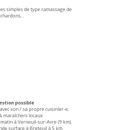
ches simples de type ramassage de
e chardons…
stion possible
 avec son / sa propre cuisinier-e.
& maraîchers locaux
matin à Verneuil-sur-Avre (9 km).
de surface à Breteuil à 5 km.