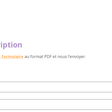
s de travail
Piscine Biologique XXL
Le parc
Ca
ription
e formulaire
au format PDF et nous l’envoyer.