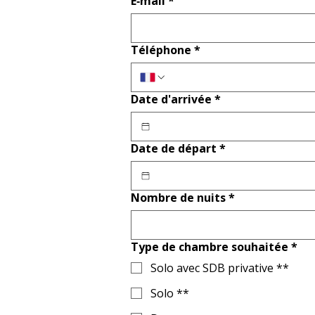
E‑mail
*
Téléphone
*
Date d'arrivée
*
Date de départ
*
Nombre de nuits
*
Type de chambre souhaitée
*
Solo avec SDB privative **
Solo **